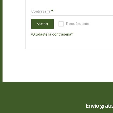
Contraseña
*
Recuérdame
¿Olvidaste la contraseña?
Envío grat