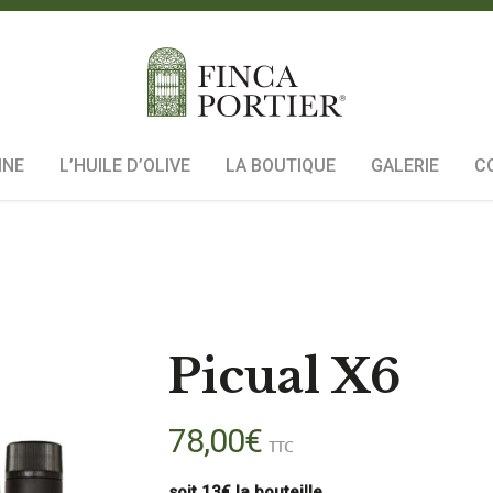
INE
L’HUILE D’OLIVE
LA BOUTIQUE
GALERIE
C
Picual X6
78,00
€
TTC
soit 13€ la bouteille